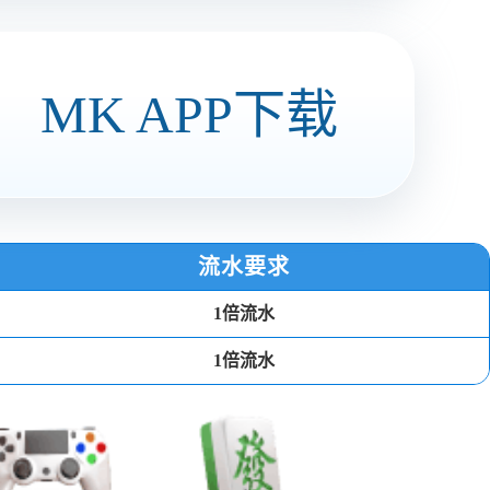
，国羽男单“一
赛中，国羽男单头号选手石宇奇接连遭...
推荐平台
华体会体育
星空online官网
乐鱼网页版