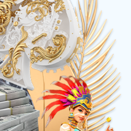
土名帅肩上。李霄鹏能否带队保级，成为球