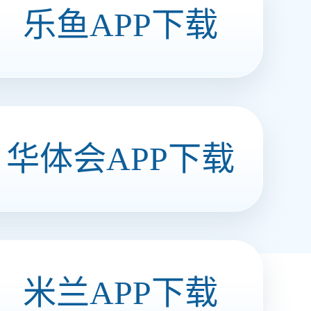
唐斯公开声援布里奇斯：他在关键时
超边卫第一，对比
防守数据统计中，上海海港边后卫王燊超...