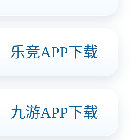
主场首秀难破门，张
赛第8轮迎来一场焦点战，北京国安坐镇主场...