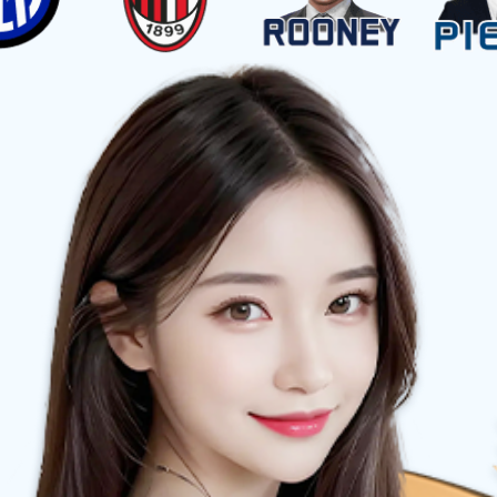
今年第3位主教练，能否带队保级？
做出换帅决定，李霄鹏以“救火队员”身份重返球队，成为这支保