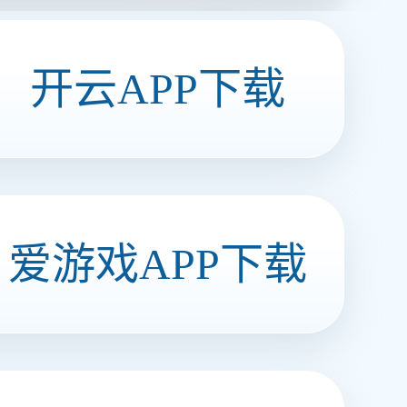
强化团队协防，减少低级失误。
强心剂。
换能力将经受严峻检验。
时间紧迫。接下来的几场比赛，将成为他能
中超。无论结果如何，这位第三位主教练的
下一篇：