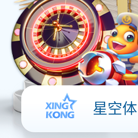
换帅如走马灯：海牛的
青岛海牛本赛季的动荡令人咋舌。从赛季
乏力、防守漏洞频出——让俱乐部不得不
队本赛季第三位主教练，他的首要任务是
李霄鹏的“二进宫”：经
李霄鹏对青岛海牛并不陌生，他曾在202
帅，虽战绩有起有伏，但积累了丰富的危
当前的困境远超以往：保级对手纷纷补强