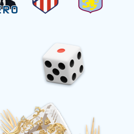
级球队本赛季的第三位主教练。此前，海牛