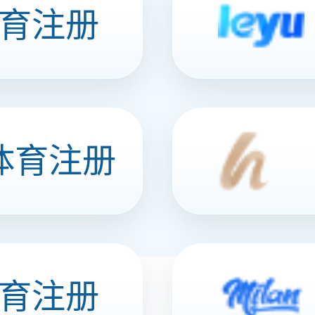
王燊超场均拦截2.5次中
再次交出耀眼的...
中超联赛赛程过半，在一项关键
2026-07-18