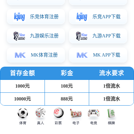
在CBA联赛的激烈角逐中，广东宏远与浙江稠州这两
支风格迥异的劲旅，长期占据积分榜前列。他们之间
的对决，不仅是硬实力的碰撞，更是两种截然不同篮
球哲学的正面交锋。本文将从快攻转换得分与前场篮
板争抢这两个战术核心维度，深入剖析双方存在的显
著差异，揭示战术背后的逻辑。